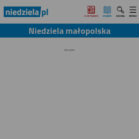
E‑WYDANIE
KSIĄŻKI
SZUKAJ
MENU
Niedziela małopolska
REKLAMA