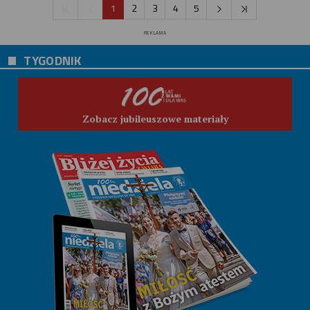
1
2
3
4
5
REKLAMA
TYGODNIK
Zobacz jubileuszowe materiały