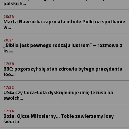
polskich...
20:24
Marta Nawrocka zaprosiła młode Polki na spotkanie
w...
20:21
„Biblia jest pewnego rodzaju lustrem” – rozmowa z
ks....
17:38
BBC: pogorszył się stan zdrowia byłego prezydenta
Joe...
17:32
USA: czy Coca-Cola dyskryminuje imię Jezusa na
swoich...
17:14
Boże, Ojcze Miłosierny… Tobie zawierzamy losy
świata