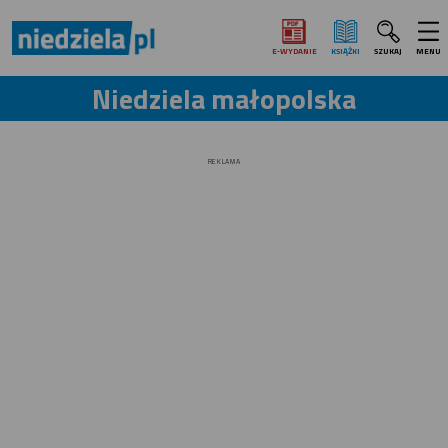
E‑WYDANIE
KSIĄŻKI
SZUKAJ
MENU
Niedziela małopolska
REKLAMA