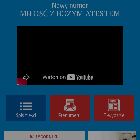
Nowy numer
MIŁOŚĆ Z BOŻYM ATESTEM
Spis treści
Prenumeruj
E-wydanie
W TYGODNIKU